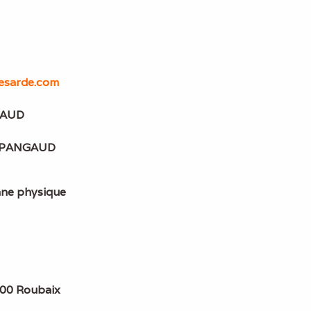
esarde.com
NGAUD
n PANGAUD
ne physique
100 Roubaix